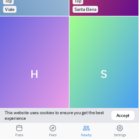
Top
Top
Viale
Santa Elena
H
S
This website uses cookies to ensure you get the best 
Accept
Vers top
Top
experience
Paraná
Tigre
Posts
Feed
Nearby
Settings
Посмотрите результаты для большего расстояния