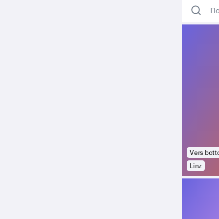
По
Vers bot
Linz