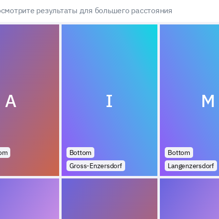
смотрите результаты для большего расстояния
A
I
M
tom
Bottom
Bottom
Gross-Enzersdorf
Langenzersdorf