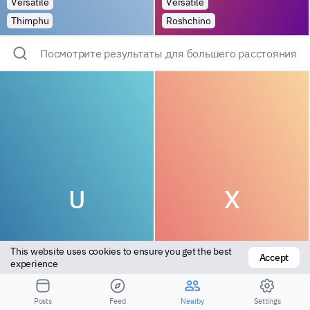
Versatile
Versatile
Thimphu
Roshchino
Посмотрите результаты для большего расстояния
U
X
This website uses cookies to ensure you get the best 
Accept
experience
Vers bottom
Versatile
Posts
Feed
Nearby
Settings