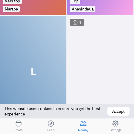
Vers top
Top
Marabá
Ananindeua
1
L
This website uses cookies to ensure you get the best 
Accept
Top
Bottom
experience
Altamira
Santana do Matos
Posts
Feed
Nearby
Settings
Посмотрите результаты для большего расстояния