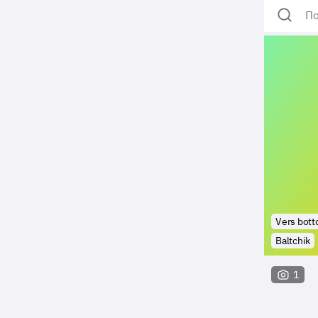
По
Vers bot
Baltchik
1