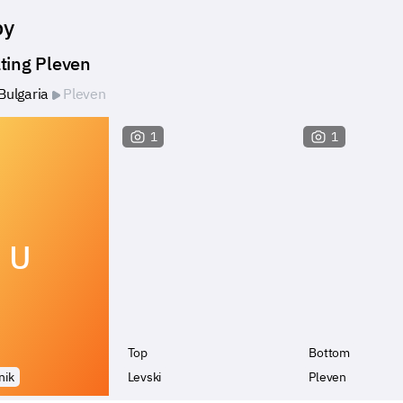
by
ting Pleven
Bulgaria
Pleven
1
1
U
Top
Bottom
nik
Levski
Pleven