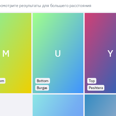
смотрите результаты для большего расстояния
M
U
Y
tom
Bottom
Top
Burgas
Peshtera