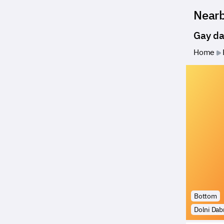
Near
Gay da
Home
Bottom
Dolni Dab