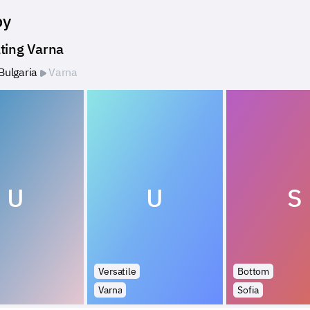
by
ting Varna
Bulgaria
Varna
U
U
S
Versatile
Bottom
Varna
Sofia