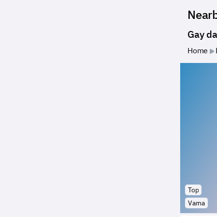
Near
Gay da
Home
Top
Varna