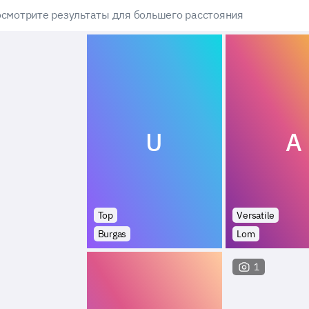
смотрите результаты для большего расстояния
U
A
Top
Versatile
Burgas
Lom
1