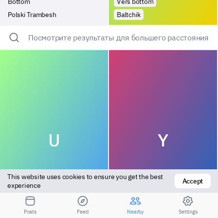
Bottom
Vers bottom
Polski Trambesh
Baltchik
Посмотрите результаты для большего расстояния
U
Y
This website uses cookies to ensure you get the best 
Accept
experience
Bottom
Top
Posts
Feed
Nearby
Settings