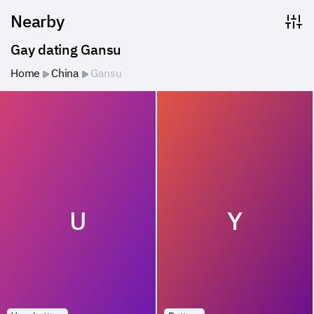
Nearby
Gay dating Gansu
Home
China
Gansu
U
Y