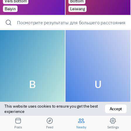
Vers bottom
Bottom
Baiyin
Leiwang
Посмотрите результаты для большего расстояния
B
U
This website uses cookies to ensure you get the best 
Accept
experience
Bottom
Versatile
Posts
Feed
Nearby
Settings