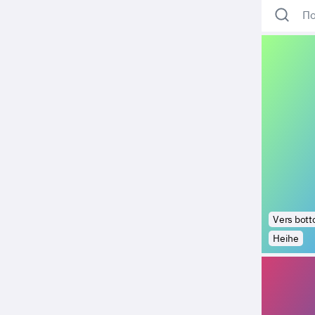
По
Vers bot
Heihe