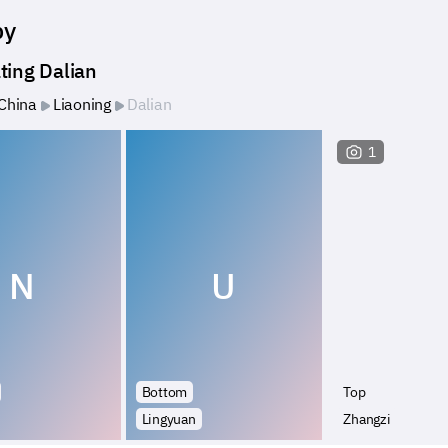
by
ting Dalian
China
Liaoning
Dalian
1
N
U
Bottom
Top
Lingyuan
Zhangzi