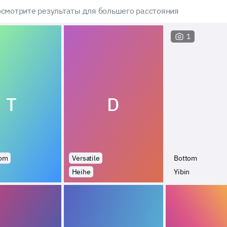
смотрите результаты для большего расстояния
1
T
D
tom
Versatile
Bottom
Heihe
Yibin