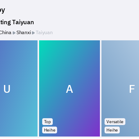
by
ting Taiyuan
China
Shanxi
Taiyuan
U
A
F
Top
Versatile
Heihe
Heihe