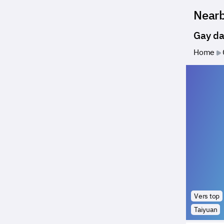
Near
Gay da
Home
Vers top
Taiyuan