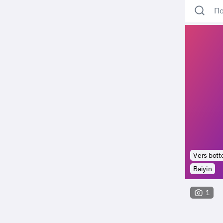
По
Vers bot
Baiyin
1