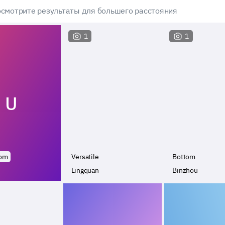
смотрите результаты для большего расстояния
1
1
U
tom
Versatile
Bottom
Lingquan
Binzhou