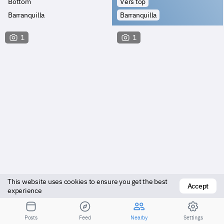
Bottom
Vers top
Barranquilla
Barranquilla
1
1
This website uses cookies to ensure you get the best 
Accept
Vers top
Bottom
experience
Barranquilla
Barranquilla
Posts
Feed
Nearby
Settings
Посмотрите результаты для большего расстояния