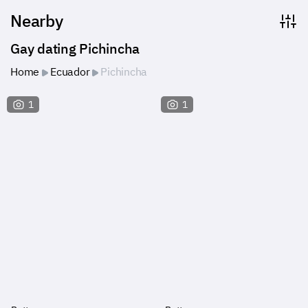
Nearby
Gay dating Pichincha
Home
Ecuador
Pichincha
1
1