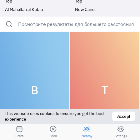
Top
Top
Al Mahallah al Kubra
New Cairo
Посмотрите результаты для большего расстояния
B
T
This website uses cookies to ensure you get the best 
Accept
experience
Vers top
Top
Posts
Feed
Nearby
Settings