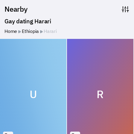
Nearby
Gay dating Harari
Home
Ethiopia
Harari
U
R