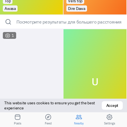
Top
Vers top
Awasa
Dire Dawa
Посмотрите результаты для большего расстояния
1
U
This website uses cookies to ensure you get the best 
Accept
experience
Versatile
Top
Posts
Feed
Nearby
Settings