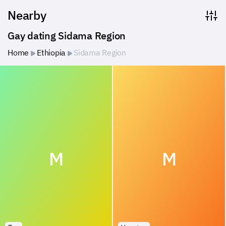
Nearby
Gay dating Sidama Region
Home
Ethiopia
Sidama Region
M
M