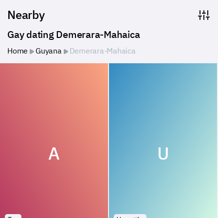
Nearby
Gay dating Demerara-Mahaica
Home
Guyana
Demerara-Mahaica
A
U