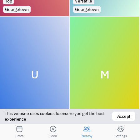
Top
Versatile
Georgetown
Georgetown
U
M
This website uses cookies to ensure you get the best 
Accept
Vers bottom
Bottom
experience
Georgetown
Skeldon
Posts
Feed
Nearby
Settings
Посмотрите результаты для большего расстояния