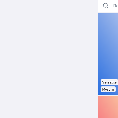
По
Versatile
Mysuru