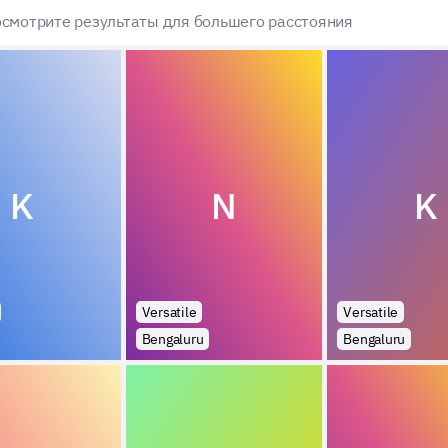
смотрите результаты для большего расстояния
K
N
K
Versatile
Versatile
Bengaluru
Bengaluru