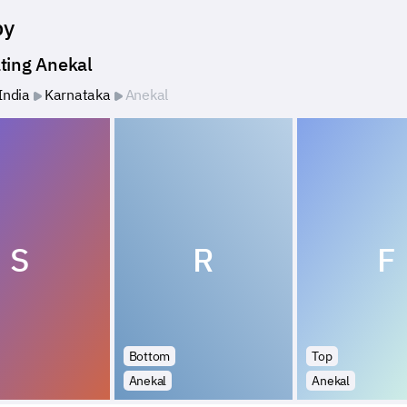
by
ting Anekal
India
Karnataka
Anekal
S
R
F
Bottom
Top
Anekal
Anekal