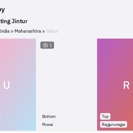
by
ting Jintur
India
Maharashtra
Jintur
1
U
R
Bottom
Top
Powai
Rajgurunagar