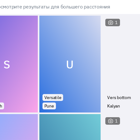
смотрите результаты для большего расстояния
1
S
U
Versatile
Vers bottom
h
Pune
Kalyan
1