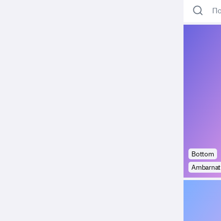
По
Bottom
Ambarnat