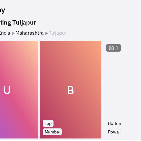
by
ting Tuljapur
India
Maharashtra
Tuljapur
1
U
B
Top
Bottom
Mumbai
Powai