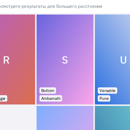
смотрите результаты для большего расстояния
R
S
U
Bottom
Versatile
gar
Ambarnath
Pune