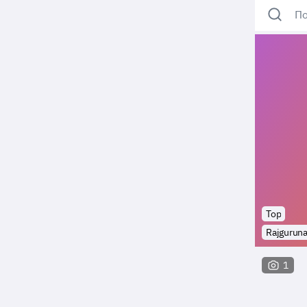
По
Top
Rajguruna
1