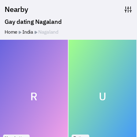
Nearby
Gay dating Nagaland
Home
India
Nagaland
R
U