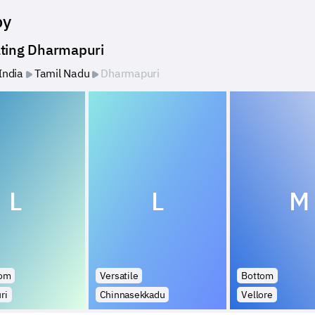
by
ting Dharmapuri
India
Tamil Nadu
Dharmapuri
L
L
M
tom
Versatile
Bottom
ri
Chinnasekkadu
Vellore