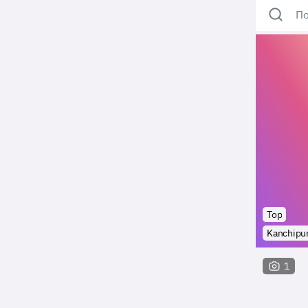
По
Top
Kanchipu
1