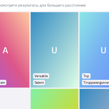
смотрите результаты для большего расстояния
A
U
U
Versatile
Top
ram
Salem
Tirupparangunra