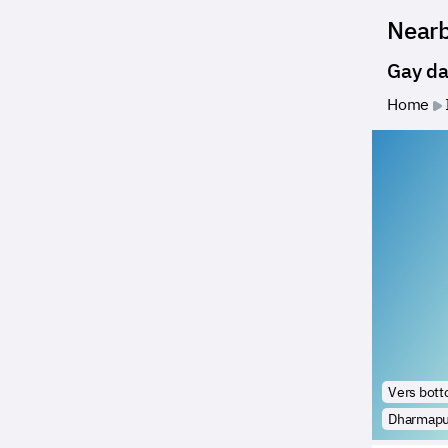
Near
Gay da
Home
Vers bot
Dharmapu