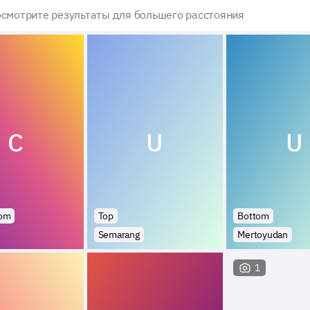
смотрите результаты для большего расстояния
C
U
U
tom
Top
Bottom
Semarang
Mertoyudan
1