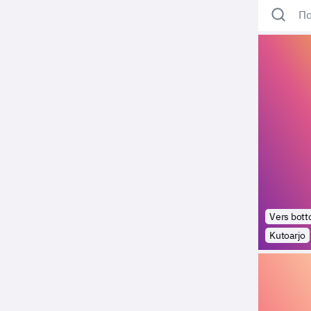
По
Vers bot
Kutoarjo