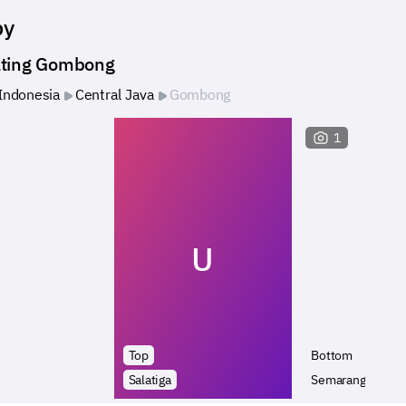
by
ating Gombong
Indonesia
Central Java
Gombong
1
U
Top
Bottom
Salatiga
Semarang