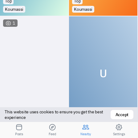
Top
Top
Koumassi
Koumassi
1
U
This website uses cookies to ensure you get the best 
Accept
Bottom
Top
experience
Soko
Nougoua
Posts
Feed
Nearby
Settings
Посмотрите результаты для большего расстояния