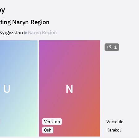
by
ting Naryn Region
Kyrgyzstan
Naryn Region
1
U
N
Vers top
Versatile
Osh
Karakol