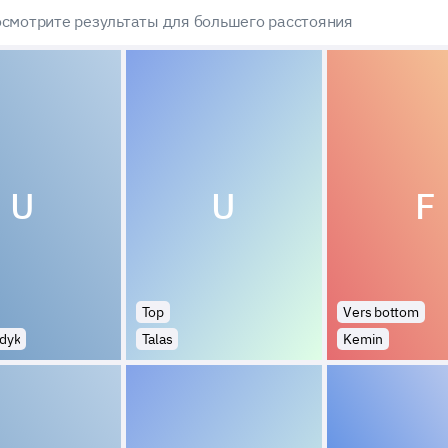
смотрите результаты для большего расстояния
U
U
F
Top
Vers bottom
dyk
Talas
Kemin