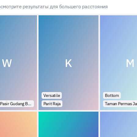
смотрите результаты для большего расстояния
W
K
M
Versatile
Bottom
Kampung Pasir Gudang Baru
Parit Raja
Taman Permas Ja