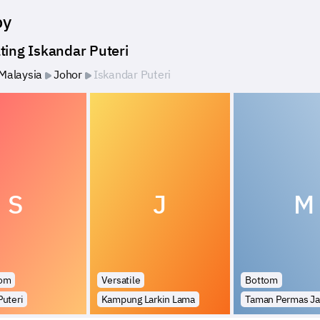
by
ting Iskandar Puteri
Malaysia
Johor
Iskandar Puteri
S
J
M
tom
Versatile
Bottom
Puteri
Kampung Larkin Lama
Taman Permas Ja