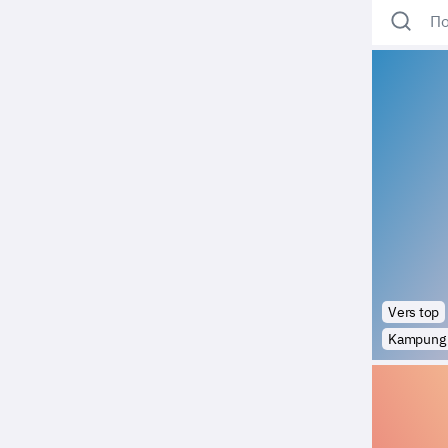
По
Vers top