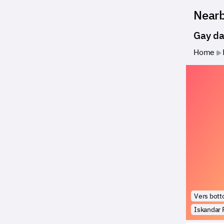
Near
Gay da
Home
Vers bot
Iskandar 