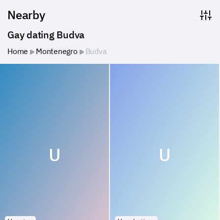
Nearby
Gay dating Budva
Home
Montenegro
Budva
U
U