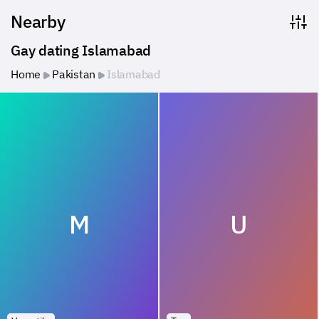
Nearby
Gay dating Islamabad
Home
Pakistan
Islamabad
M
U