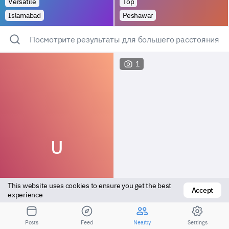
Versatile
Top
Islamabad
Peshawar
Посмотрите результаты для большего расстояния
1
U
This website uses cookies to ensure you get the best 
Accept
experience
Top
Vers top
Posts
Feed
Nearby
Settings