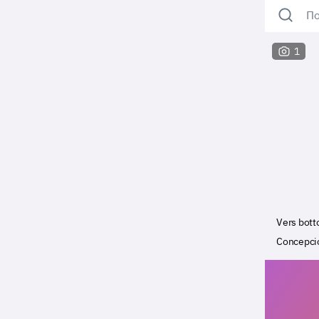
По
1
Vers bot
Concepci