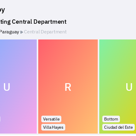
by
ting Central Department
Paraguay
Central Department
U
R
U
Versatile
Bottom
Villa Hayes
Ciudad del Este