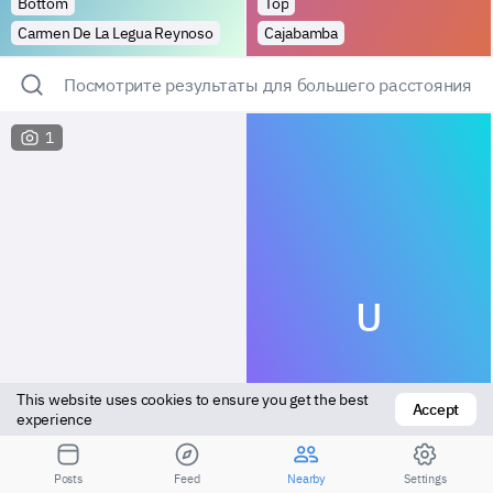
Bottom
Top
Carmen De La Legua Reynoso
Cajabamba
Посмотрите результаты для большего расстояния
1
U
This website uses cookies to ensure you get the best 
Accept
experience
Top
Versatile
Posts
Feed
Nearby
Settings