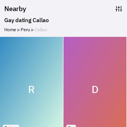
Nearby
Gay dating Callao
Home
Peru
Callao
R
D