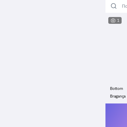
По
1
Bottom
Bragança