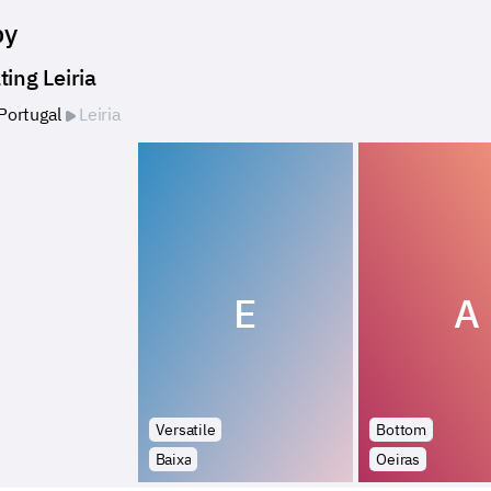
by
ting Leiria
Portugal
Leiria
E
A
Versatile
Bottom
Baixa
Oeiras