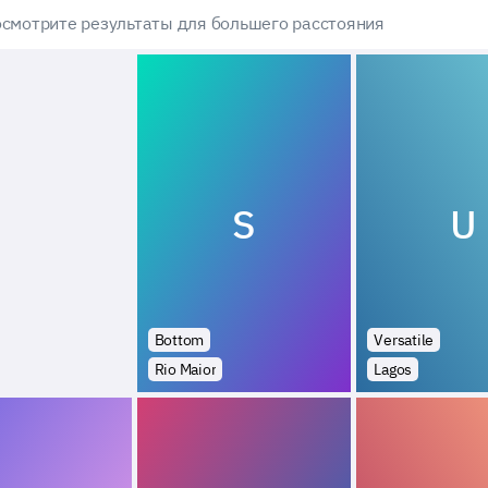
смотрите результаты для большего расстояния
S
U
Bottom
Versatile
Rio Maior
Lagos