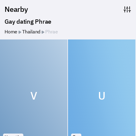
Nearby
Gay dating Phrae
Home
Thailand
Phrae
V
U