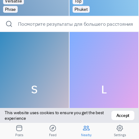
Versatile
Top
Phrae
Phuket
Посмотрите результаты для большего расстояния
S
L
This website uses cookies to ensure you get the best 
Accept
experience
Vers top
Versatile
Posts
Feed
Nearby
Settings