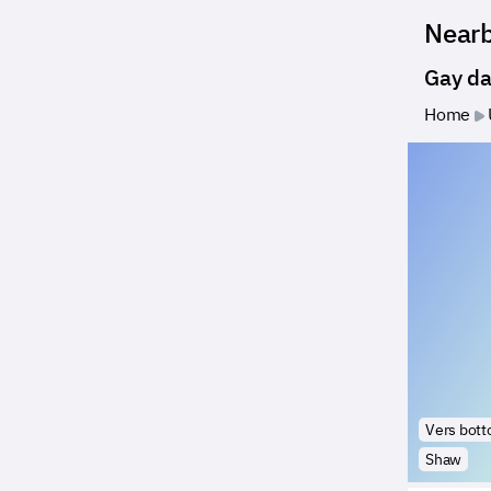
Near
Gay da
Home
Vers bot
Shaw