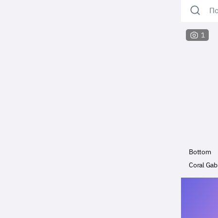
По
1
Bottom
Coral Gab