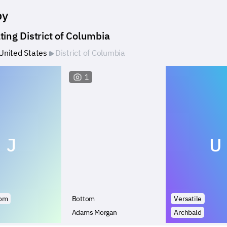
by
ting District of Columbia
United States
District of Columbia
1
J
U
tom
Bottom
Versatile
Adams Morgan
Archbald