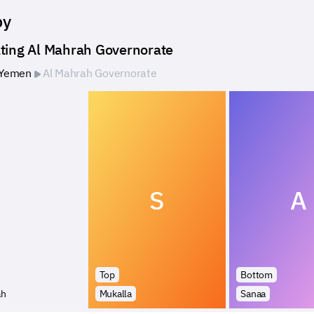
by
ting Al Mahrah Governorate
Yemen
Al Mahrah Governorate
S
A
Top
Bottom
ah
Mukalla
Sanaa