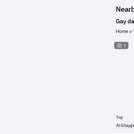
Near
Gay da
Home
1
Top
Al Ghayḑ