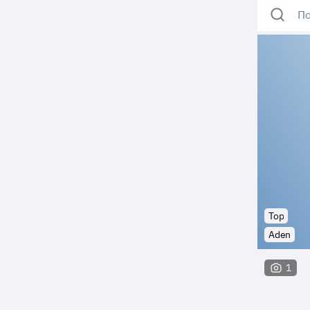
По
Top
Aden
1