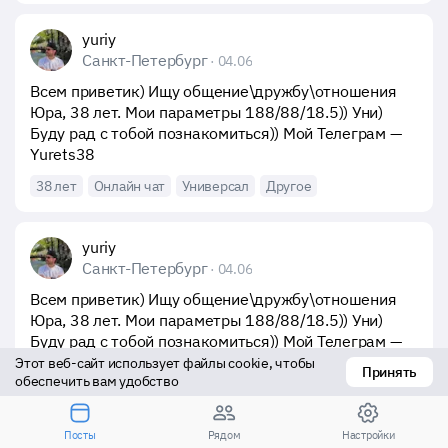
yuriy
Санкт-Петербург
· 04.06
Всем приветик) Ищу общение\дружбу\отношения 
Юра, 38 лет. Мои параметры 188/88/18.5)) Уни) 
Буду рад с тобой познакомиться)) Мой Телеграм — 
Yurets38
38 лет
Онлайн чат
Универсал
Другое
yuriy
Санкт-Петербург
· 04.06
Всем приветик) Ищу общение\дружбу\отношения 
Юра, 38 лет. Мои параметры 188/88/18.5)) Уни) 
Буду рад с тобой познакомиться)) Мой Телеграм — 
Yurets38
Этот веб-сайт использует файлы cookie, чтобы 
Принять
обеспечить вам удобство
38 лет
Онлайн чат
Универсал
Другое
Посты
Рядом
Настройки