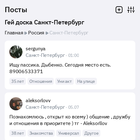
Посты
Гей доска Санкт-Петербург
Главная
Россия
Санкт-Петербург
sergunya
Санкт-Петербург
· 01:00
Ищу пассика. Дыбенко. Сегодня место есть. 
89006533371
35 лет
Отношения
Уни акт
На улице
aleksorlovv
Санкт-Петербург
· 05.07
Познакомлюсь , открыт ко всему ) общение , дружбу 
и отношения в приоритете ) тг - Aleksorllov
38 лет
Знакомства
Универсал
Другое