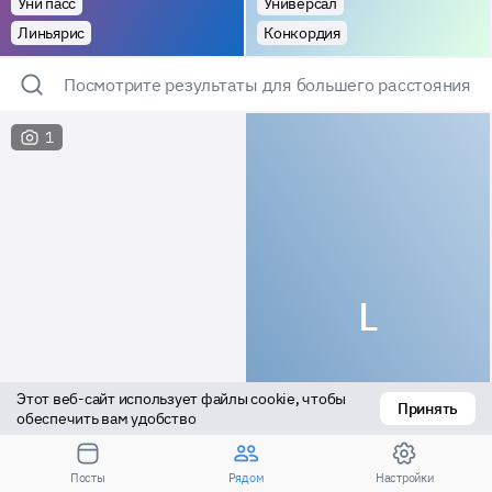
Уни пасс
Универсал
Линьярис
Конкордия
Посмотрите результаты для большего расстояния
1
L
Этот веб-сайт использует файлы cookie, чтобы 
Принять
обеспечить вам удобство
Пассив
Актив
Посты
Рядом
Настройки