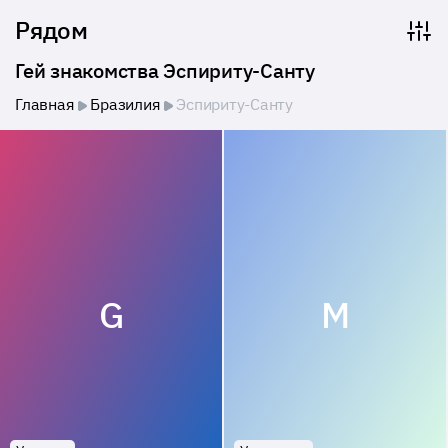
Рядом
Гей знакомства Эспириту-Санту
Главная
Бразилия
Эспириту-Санту
G
M