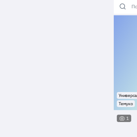
По
Универса
Темуко
1