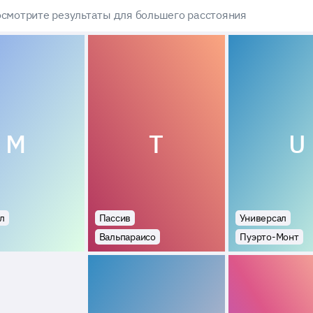
смотрите результаты для большего расстояния
M
T
U
л
Пассив
Универсал
Вальпараисо
Пуэрто-Монт