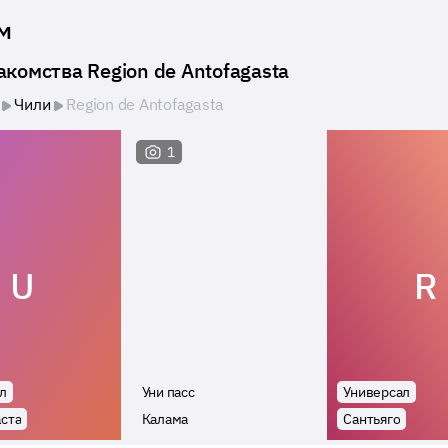
м
акомства Region de Antofagasta
Чили
Region de Antofagasta
1
U
R
л
Уни пасс
Универсал
ста
Калама
Сантьяго