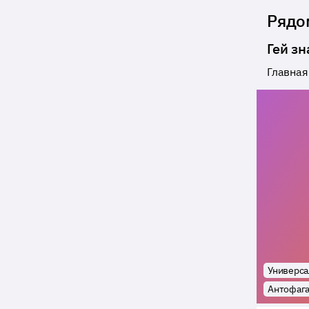
Рядо
Гей зн
Главная
Универса
Антофага