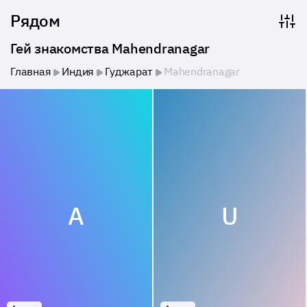
Рядом
Гей знакомства Mahendranagar
Главная
Индия
Гуджарат
Mahendranagar
A
U