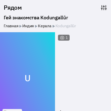
Рядом
Гей знакомства Kodungallūr
Главная
Индия
Керала
Kodungallūr
1
U