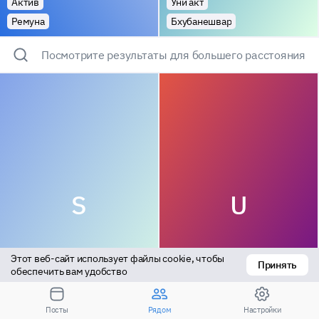
Актив
Уни акт
Ремуна
Бхубанешвар
Посмотрите результаты для большего расстояния
S
U
Этот веб-сайт использует файлы cookie, чтобы 
Принять
обеспечить вам удобство
Универсал
Актив
Посты
Рядом
Настройки