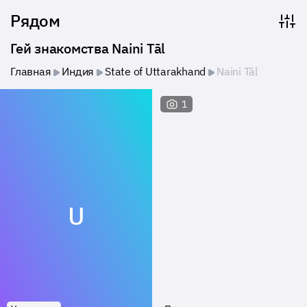
Рядом
Гей знакомства Naini Tāl
Главная
Индия
State of Uttarakhand
Naini Tāl
1
U