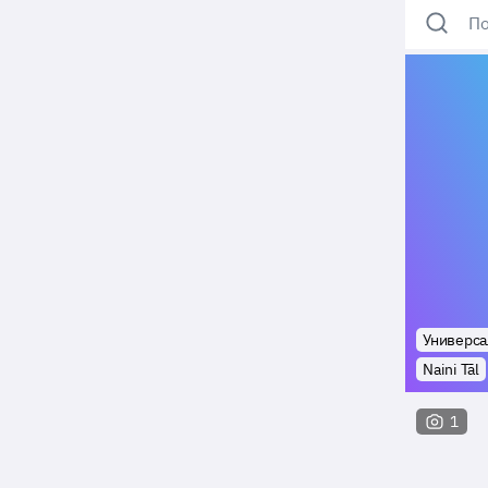
По
Универса
Naini Tāl
1