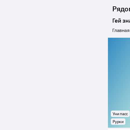
Рядо
Гей з
Главная
Уни пасс
Рурки