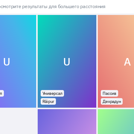
смотрите результаты для большего расстояния
U
U
A
л
Универсал
Пассив
Rāipur
Дехрадун