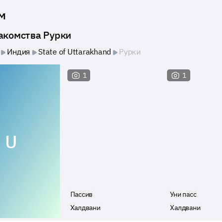
м
накомства Рурки
Индия
State of Uttarakhand
Рурки
1
1
U
Пассив
Уни пасс
Халдвани
Халдвани