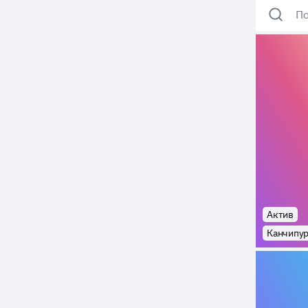
По
Актив
Канчипу