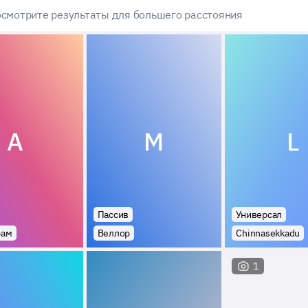
смотрите результаты для большего расстояния
A
M
L
Пассив
Универсал
рам
Веллор
Chinnasekkadu
1