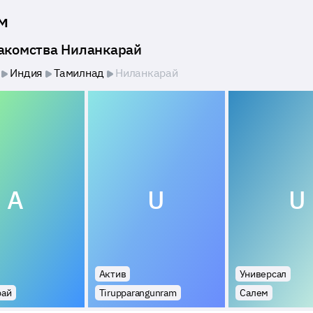
м
накомства Ниланкарай
Индия
Тамилнад
Ниланкарай
A
U
U
Актив
Универсал
рай
Tirupparangunram
Салем