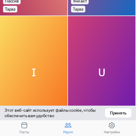
Пассив
Уни акт
Тараз
Тараз
I
U
Этот веб-сайт использует файлы cookie, чтобы 
Принять
Универсал
Универсал
обеспечить вам удобство
Тараз
Сарыкемер
Посты
Рядом
Настройки