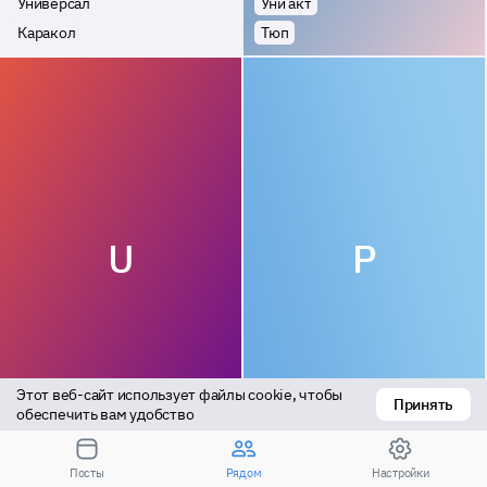
Универсал
Уни акт
Каракол
Тюп
U
P
Этот веб-сайт использует файлы cookie, чтобы 
Принять
Актив
Универсал
обеспечить вам удобство
Каракол
Каракол
Посты
Рядом
Настройки