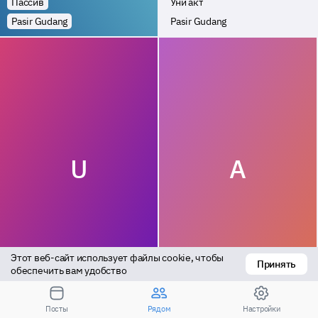
Пассив
Уни акт
Pasir Gudang
Pasir Gudang
U
A
Этот веб-сайт использует файлы cookie, чтобы 
Принять
Уни акт
Актив
обеспечить вам удобство
Pasir Gudang
Pasir Gudang
Посты
Рядом
Настройки
Посмотрите результаты для большего расстояния