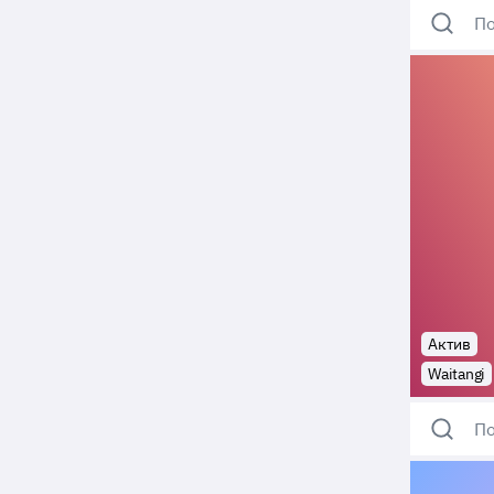
По
Актив
Waitangi
По