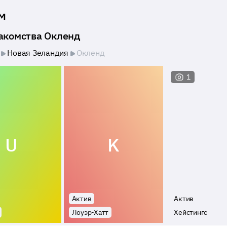
м
накомства Окленд
Новая Зеландия
Окленд
1
U
K
Актив
Актив
Лоуэр-Хатт
Хейстингс