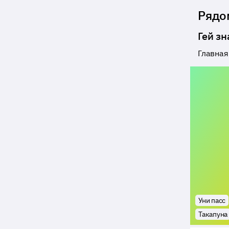
Рядо
Гей з
Главная
Уни пасс
Такапуна