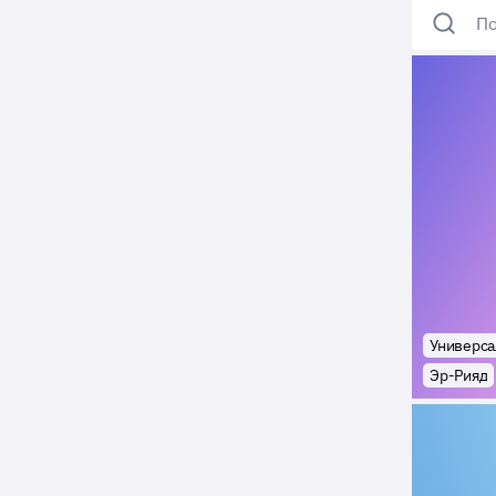
По
Универса
Эр-Рияд