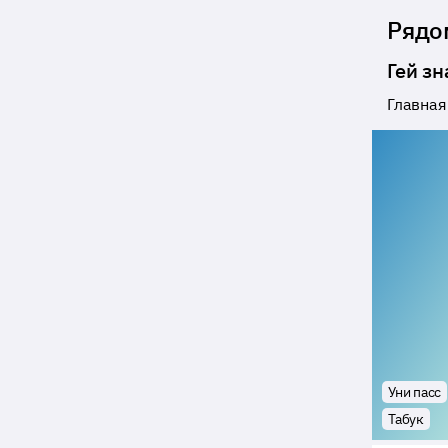
Рядо
Гей зн
Главная
Уни пасс
Табук