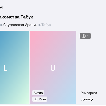
м
акомства Табук
Саудовская Аравия
Табук
1
L
U
Актив
Универсал
Эр-Рияд
Джидда