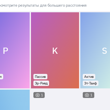
смотрите результаты для большего расстояния
P
K
S
л
Пассив
Актив
Эр-Рияд
Эт-Таиф
1
1