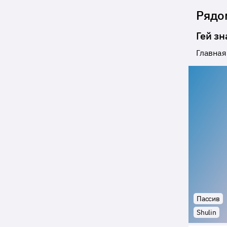
Рядо
Гей з
Главная
Пассив
Shulin