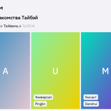
м
накомства Тайбэй
Тайвань
Тайбэй
A
U
M
Универсал
Уни акт
Pinglin
Danshui