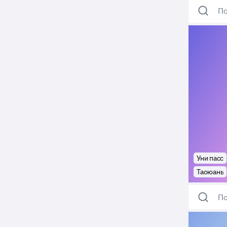
По
Уни пасс
Таоюань
По