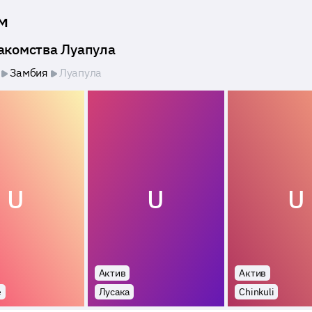
м
накомства Луапула
Замбия
Луапула
U
U
U
Актив
Актив
е
Лусака
Chinkuli