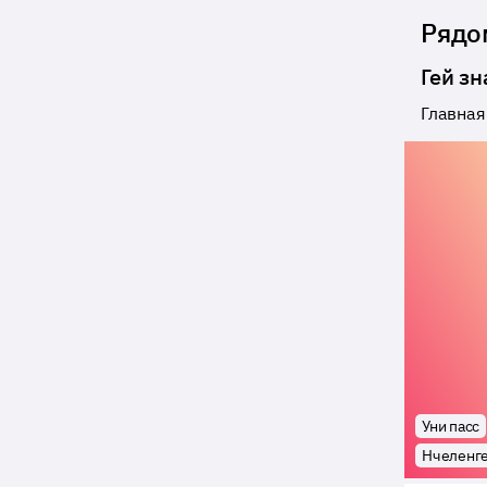
Рядо
Гей з
Главная
Уни пасс
Нчеленг