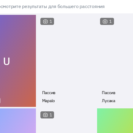
смотрите результаты для большего расстояния
1
1
U
Пассив
Пассив
Mapalo
Лусака
1