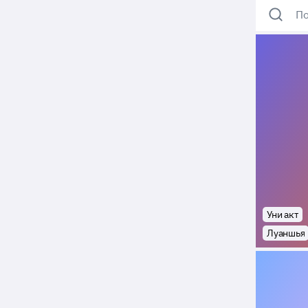
По
Уни акт
Луаншья